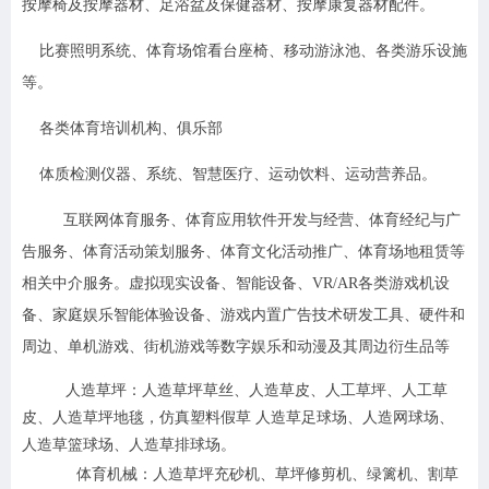
按摩椅及按摩器材、足浴盆及保健器材、按摩康复器材配件。
比赛照明系统、体育场馆看台座椅、移动游泳池、各类游乐设施
等。
各类体育培训机构、俱乐部
体质检测仪器、系统、智慧医疗、运动饮料、运动营养品。
互联网体育服务、体育应用软件开发与经营、体育经纪与广
告服务、体育活动策划服务、体育文化活动推广、体育场地租赁等
相关中介服务。虚拟现实设备、智能设备、VR/AR各类游戏机设
备、家庭娱乐智能体验设备、游戏内置广告技术研发工具、硬件和
周边、单机游戏、街机游戏等数字娱乐和动漫及其周边衍生品等
人造草坪：人造草坪草丝、人造草皮、人工草坪、人工草
皮、人造草坪地毯，仿真塑料假草 人造草足球场、人造网球场、
人造草篮球场、人造草排球场。
体育机械：人造草坪充砂机、草坪修剪机、绿篱机、割草