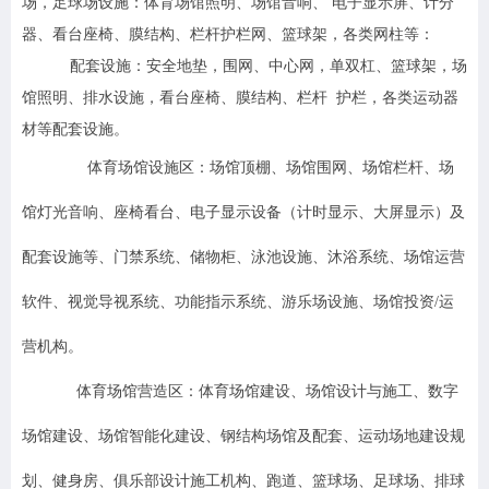
场，足球场设施：体育场馆照明、场馆音响、 电子显示屏、计分
器、看台座椅、膜结构、栏杆护栏网、篮球架，各类网柱等：
配套设施：安全地垫，围网、中心网，单双杠、篮球架，场
馆照明、排水设施，看台座椅、膜结构、栏杆 护栏，各类运动器
材等配套设施。
体育场馆设施区：
场馆顶棚、场馆围网、场馆栏杆、场
馆灯光音响、座椅看台、电子显示设备（计时显示、大屏显示）及
配套设施等、门禁系统、储物柜、泳池设施、沐浴系统、场馆运营
软件、视觉导视系统、功能指示系统、游乐场设施、场馆投资/运
营机构。
体育场馆营造区：
体育场馆建设、场馆设计与施工、数字
场馆建设、场馆智能化建设、钢结构场馆及配套、运动场地建设规
划、健身房、俱乐部设计施工机构、跑道、篮球场、足球场、排球