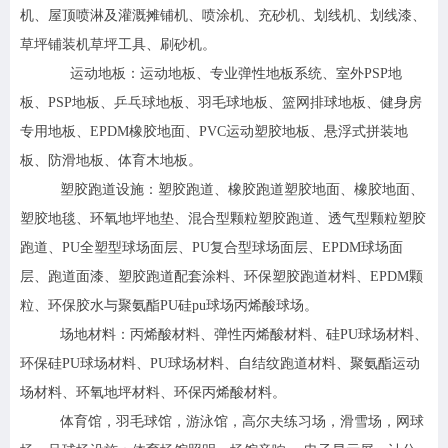
机、屋顶喷淋及灌溉摊铺机、喷涂机、充砂机、划线机、划线漆、
草坪铺装机草坪工具、刷砂机。
运动地板：运动地板、专业弹性地板系统、室外PSP地
板、PSP地板、乒乓球地板、羽毛球地板、篮网排球地板、健身房
专用地板、EPDM橡胶地面、PVC运动塑胶地板、悬浮式拼装地
板、防滑地板、体育木地板。
塑胶跑道设施：塑胶跑道、橡胶跑道塑胶地面、橡胶地面、
塑胶地毯、环氧地坪地垫、混合型颗粒塑胶跑道、透气型颗粒塑胶
跑道、PU全塑型球场面层、PU复合型球场面层、EPDM球场面
层、跑道面漆、塑胶跑道配套涂料、环保塑胶跑道材料、EPDM颗
粒、环保胶水与聚氨酯PU硅pu球场丙烯酸球场。
场地材料：丙烯酸材料、弹性丙烯酸材料、硅PU球场材料、
环保硅PU球场材料、PU球场材料、自结纹跑道材料、聚氨酯运动
场材料、环氧地坪材料、环保丙烯酸材料。
体育馆，羽毛球馆，游泳馆，高尔夫练习场，滑雪场，网球