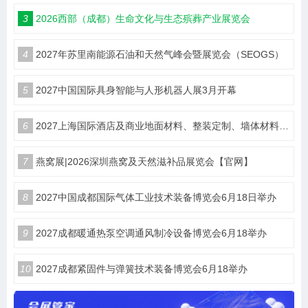
3
2026西部（成都）生命文化与生态殡葬产业展览会
4
2027年苏里南能源石油和天然气峰会暨展览会（SEOGS）
5
2027中国国际具身智能与人形机器人展3月开幕
6
2027上海国际酒店及商业地面材料、整装定制、墙体材料及精品设计、智慧酒店、照明及智能控制博览会 展位火热销售中！
7
燕窝展|2026深圳燕窝及天然滋补品展览会【官网】
8
2027中国成都国际气体工业技术装备博览会6月18日举办
9
2027成都暖通热泵空调通风制冷设备博览会6月18举办
10
2027成都紧固件与弹簧技术装备博览会6月18举办