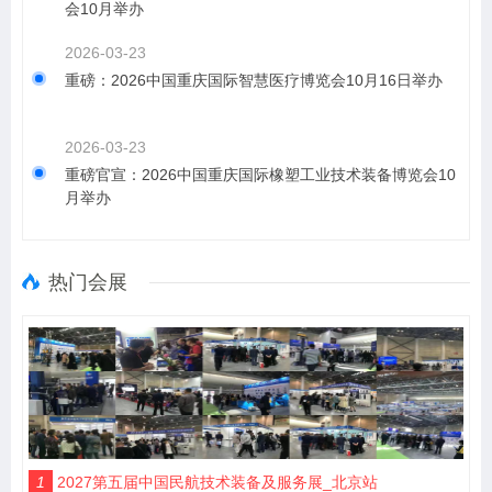
会10月举办
2026-03-23
重磅：2026中国重庆国际智慧医疗博览会10月16日举办
2026-03-23
重磅官宣：2026中国重庆国际橡塑工业技术装备博览会10
月举办
热门会展
1
2027第五届中国民航技术装备及服务展_北京站