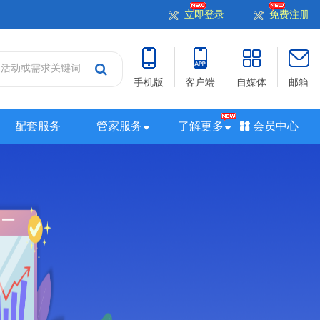
立即登录
免费注册
手机版
客户端
自媒体
邮箱
配套服务
管家服务
了解更多
会员中心
站
山西站
河南站
河北站
黑龙江站
湖北站
站
广西站
海南站
西藏站
新疆站
四川站