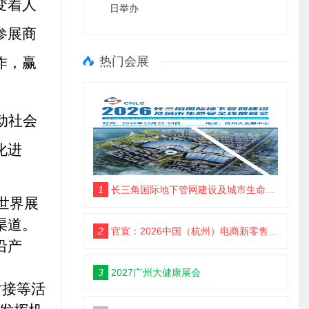
变着人
日举办
参展商
作，赢
热门会展
动社会
化进
1
长三角国际地下管网建设及城市生命安全线展览会
世界展
渠道。
2
官宣：2026中国（杭州）电商新零售品牌博览会
沿产
3
2027广州大健康展会
对接等活