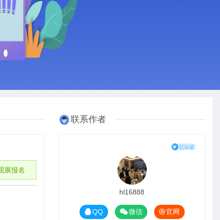
联系作者
观展报名
hl16888
QQ
微信
官网