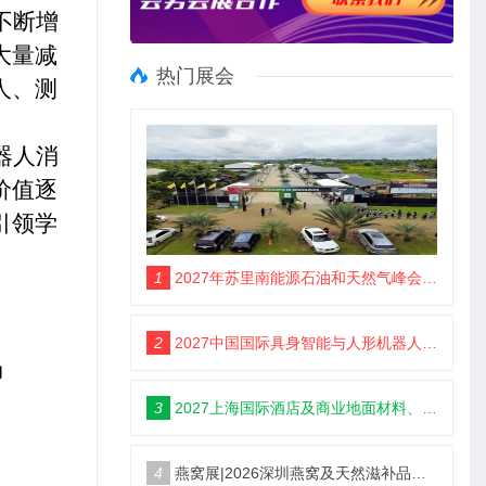
不断增
大量减
热门展会
人、测
器人消
价值逐
引领学
1
2027年苏里南能源石油和天然气峰会暨展览会（SEOGS）
2
2027中国国际具身智能与人形机器人展3月开幕
场
3
2027上海国际酒店及商业地面材料、整装定制、墙体材料及精品设计、智慧酒店、照明及智能控制博览会 展位火热销售中！
4
燕窝展|2026深圳燕窝及天然滋补品展览会【官网】