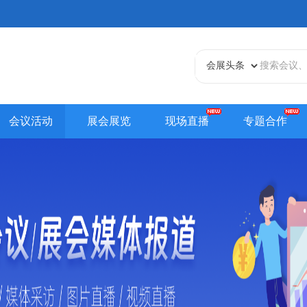
会议活动
展会展览
现场直播
专题合作
天津站
江苏站
浙江站
安徽站
福建站
山东
贵州站
辽宁站
吉林站
甘肃站
江西站
陕西
内蒙古站
香港站
澳门站
台湾站