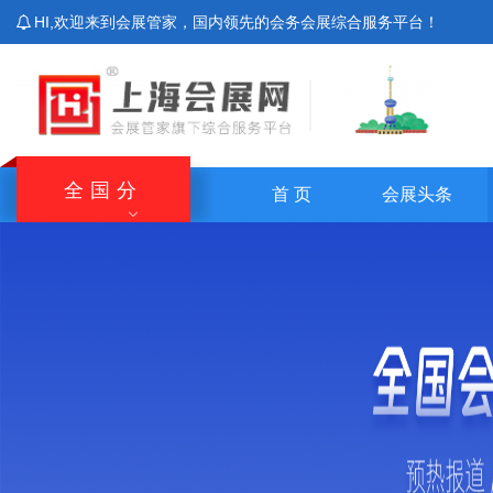
HI,欢迎来到会展管家，国内领先的会务会展综合服务平台！
全国分
首 页
会展头条
站
北京站
上海站
广东站
重庆站
主站
湖南站
云南站
宁夏站
青海站