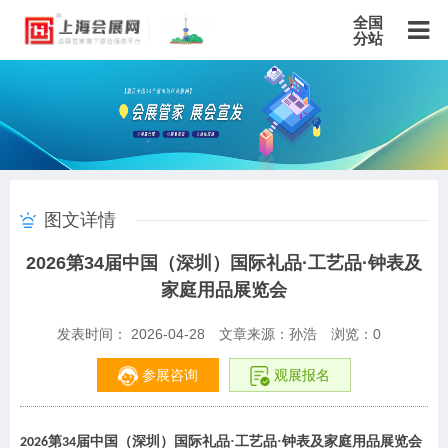
全国
分站
主站
北京站
上海站
广东站
重庆站
天津站
江苏站
浙江站
安徽站
福建站
山东站
山西站
河南站
河北站
黑龙江站
湖北站
湖南站
云南站
宁夏站
青海站
贵州站
辽宁站
吉林站
甘肃站
江西站
陕西站
广西站
海南站
西藏站
图文详情
新疆站
四川站
内蒙古站
香港站
澳门站
台湾站
2026第34届中国（深圳）国际礼品·工艺品·钟表及
家庭用品展览会
发表时间： 2026-04-28
文章来源：孙浩
浏览：
0
参展咨询
观展报名
第
届中国（深圳）国际礼品
·
工艺品
·钟表
及家庭用品展览会
202
6
3
4