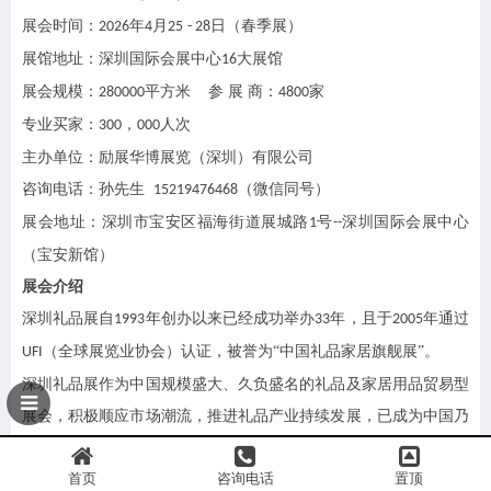
展会时间：
年
月
日（
春
季展）
202
6
4
2
5
- 2
8
展馆地址：深圳国际会展中心
大展馆
16
展会规模：
平方米 参 展 商：
家
280
000
4800
专业买家：
，
人次
300
000
主办单位：励展华博展览（深圳）有限公司
咨询电话：孙先生
（微信同号）
15219476468
展会地址：深圳市宝安区福海街道展城路
号
深圳国际会展中心
1
--
（宝安新馆）
展会介绍
深圳礼品展自
年创办以来已经成功举办
年，且于
年通过
1993
33
2005
（全球展览业协会）认证，被誉为“中国礼品家居旗舰展”。
UFI
深圳礼品展作为中国规模盛大、久负盛名的礼品及家居用品贸易型
展会，积极顺应市场潮流，推进礼品产业持续发展，已成为中国乃
至亚太地区商务礼品、促销礼赠品、年节福利礼品、时尚家居产品
首页
咨询电话
置顶
及积分会员礼品的专业采购首选平台，为更多厂商、贸易商创造交